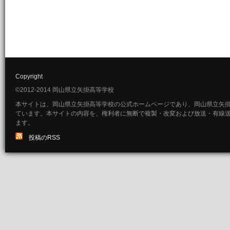
Copyright
©2012-2014 岡山県立矢掛高等学校
本サイトは、岡山県立矢掛高等学校の公式ホームページであり、岡山県立矢
ています。本サイトの内容を、権利者に無断で複製・改変および放送・有線
ます。
投稿のRSS