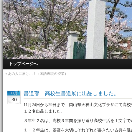
トップページへ
«
あの人に届け…！（国語表現の授業）
書道部 高校生書道展に出品しました。
11月
30
11月24日から29日まで、岡山県天神山文化プラザにて高
１２名出品しました。
３年生２名は、高校３年間を振り返り高校生活を１文字で
１・２年生は、基礎を大切にそれぞれが書きたい古典を選