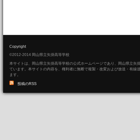
Copyright
©2012-2014 岡山県立矢掛高等学校
本サイトは、岡山県立矢掛高等学校の公式ホームページであり、岡山県立矢
ています。本サイトの内容を、権利者に無断で複製・改変および放送・有線
ます。
投稿のRSS