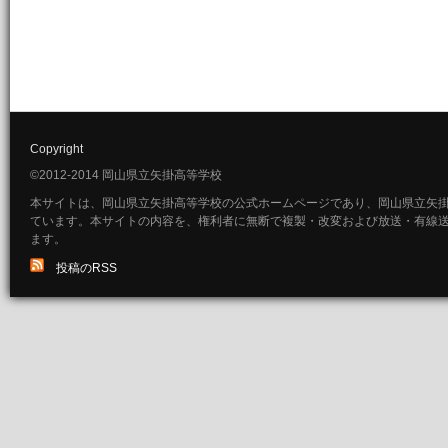
Copyright
©2012-2014 岡山県立矢掛高等学校
本サイトは、岡山県立矢掛高等学校の公式ホームページであり、岡山県立矢
ています。本サイトの内容を、権利者に無断で複製・改変および放送・有線
ます。
投稿のRSS