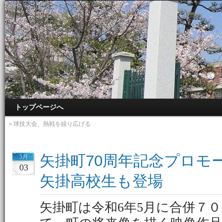
トップページへ
«
球技大会、熱戦を繰り広げる
矢掛町70周年記念プロモ
5月
03
矢掛高校生も登場
矢掛町は令和6年5月に合併７