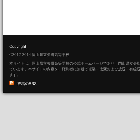
Copyright
©2012-2014 岡山県立矢掛高等学校
本サイトは、岡山県立矢掛高等学校の公式ホームページであり、岡山県立矢
ています。本サイトの内容を、権利者に無断で複製・改変および放送・有線
ます。
投稿のRSS