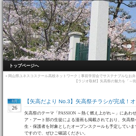
トップページへ
«
岡山県ユネスコスクール高校ネットワーク｜事前学習会でサステナブルなお弁
【ラジオ取材】矢高祭の魅力を「～街ぶらR
【矢高だより No.3】矢高祭チラシが完成！
8月
26
矢高祭のテーマ「PASSION ～熱く燃え上がれ～」にあ
ア・アート部の生徒による漫画も掲載されており、矢高祭
生・保護者を対象としたオープンスクールも予定していま
ですので、ぜひご確認ください。