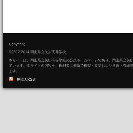
Copyright
©2012-2014 岡山県立矢掛高等学校
本サイトは、岡山県立矢掛高等学校の公式ホームページであり、岡山県立矢
ています。本サイトの内容を、権利者に無断で複製・改変および放送・有線
ます。
投稿のRSS