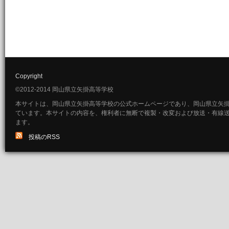
Copyright
©2012-2014 岡山県立矢掛高等学校
本サイトは、岡山県立矢掛高等学校の公式ホームページであり、岡山県立矢
ています。本サイトの内容を、権利者に無断で複製・改変および放送・有線
ます。
投稿のRSS