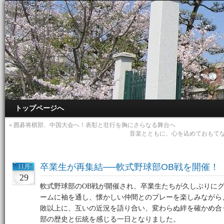
トップページへ
«
囲碁将棋部、中国大会へ！表彰と壮行を胸にさらなる舞台へ
音楽とともに、心を込めておもて
卒業生が再集結──軟式野球部OB戦を開催！
11月
29
軟式野球部のOB戦が開催され、卒業生たちが久しぶりに
ームに袖を通し、懐かしい仲間とのプレーを楽しみながら
敗以上に、互いの近況を語り合い、変わらぬ絆を確かめ合
部の歴史と伝統を感じる一日となりました。