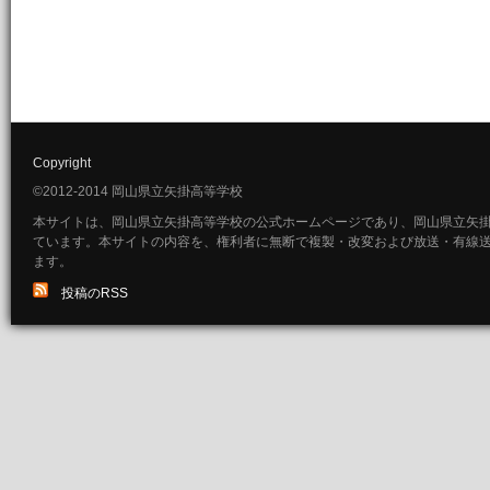
Copyright
©2012-2014 岡山県立矢掛高等学校
本サイトは、岡山県立矢掛高等学校の公式ホームページであり、岡山県立矢
ています。本サイトの内容を、権利者に無断で複製・改変および放送・有線
ます。
投稿のRSS