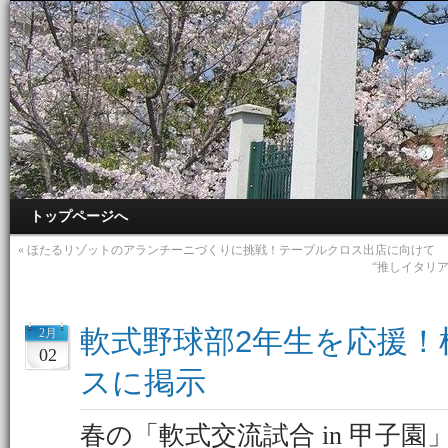
トップページへ
«
ほたるリゾットのアランチーニづくりに挑戦！テーブルクロス出店に向けて
“推しイタリ
軟式野球部2年生を応援！
2月
02
スに掲示
春の「軟式交流試合 in 甲子