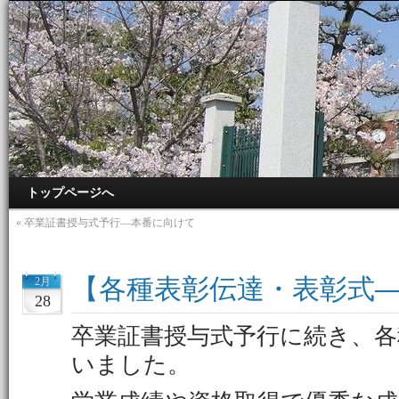
トップページへ
«
卒業証書授与式予行―本番に向けて
【各種表彰伝達・表彰式
2月
28
卒業証書授与式予行に続き、各
いました。