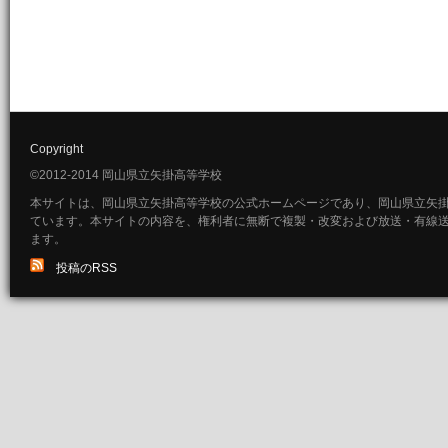
Copyright
©2012-2014 岡山県立矢掛高等学校
本サイトは、岡山県立矢掛高等学校の公式ホームページであり、岡山県立矢
ています。本サイトの内容を、権利者に無断で複製・改変および放送・有線
ます。
投稿のRSS