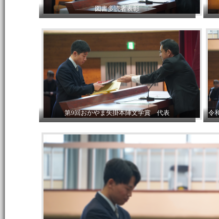
図書多読者表彰
第9回おかやま矢掛本陣文学賞 代表
令