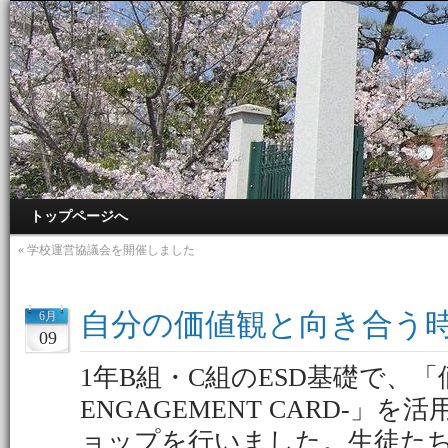
トップページへ
«
学校運営協議会を開催しました
自分の価値観と向き合う
6月
09
1年B組・C組のESD基礎で、「
ENGAGEMENT CARD-」
ョップを行いました。生徒た