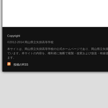
Copyright
©2012-2014 岡山県立矢掛高等学校
本サイトは、岡山県立矢掛高等学校の公式ホームページであり、岡山県立矢
ています。本サイトの内容を、権利者に無断で複製・改変および放送・有線
ます。
投稿のRSS