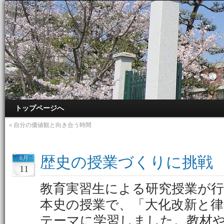
トップページへ
«
自分の価値観と向き合う時間
歴史の授業づくりに挑戦
6月
11
教育実習生による研究授業が
本史の授業で、「大化改新と
テーマに学習しました。教材