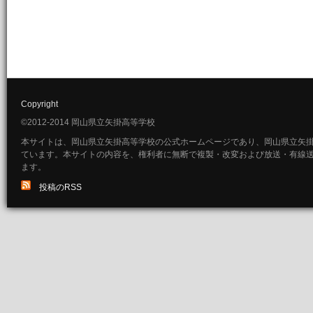
Copyright
©2012-2014 岡山県立矢掛高等学校
本サイトは、岡山県立矢掛高等学校の公式ホームページであり、岡山県立矢
ています。本サイトの内容を、権利者に無断で複製・改変および放送・有線
ます。
投稿のRSS