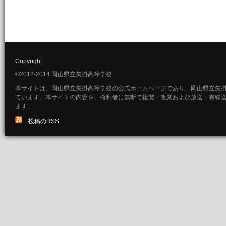
Copyright
©2012-2014 岡山県立矢掛高等学校
本サイトは、岡山県立矢掛高等学校の公式ホームページであり、岡山県立矢
ています。本サイトの内容を、権利者に無断で複製・改変および放送・有線
ます。
投稿のRSS