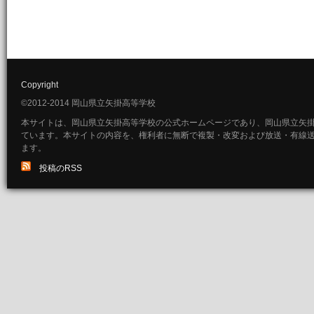
Copyright
©2012-2014 岡山県立矢掛高等学校
本サイトは、岡山県立矢掛高等学校の公式ホームページであり、岡山県立矢
ています。本サイトの内容を、権利者に無断で複製・改変および放送・有線
ます。
投稿のRSS