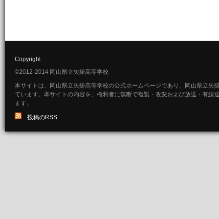
Copyright
©2012-2014 岡山県立矢掛高等学校
本サイトは、岡山県立矢掛高等学校の公式ホームページであり、岡山県立矢
ています。本サイトの内容を、権利者に無断で複製・改変および放送・有線
ます。
投稿のRSS