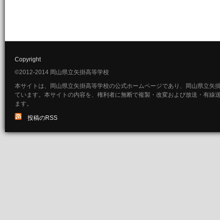
Copyright
©2012-2014 岡山県立矢掛高等学校
本サイトは、岡山県立矢掛高等学校の公式ホームページであり、岡山県立矢
ています。本サイトの内容を、権利者に無断で複製・改変および放送・有線
ます。
投稿のRSS