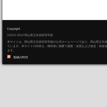
Copyright
©2012-2014 岡山県立矢掛高等学校
本サイトは、岡山県立矢掛高等学校の公式ホームページであり、岡山県立矢
ています。本サイトの内容を、権利者に無断で複製・改変および放送・有線
ます。
投稿のRSS