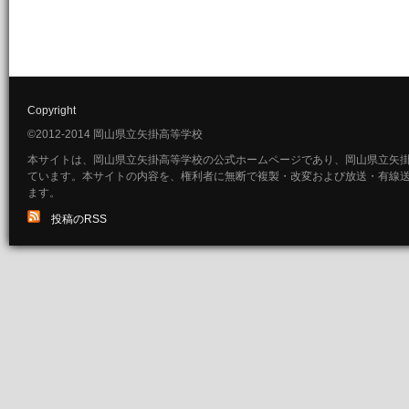
Copyright
©2012-2014 岡山県立矢掛高等学校
本サイトは、岡山県立矢掛高等学校の公式ホームページであり、岡山県立矢
ています。本サイトの内容を、権利者に無断で複製・改変および放送・有線
ます。
投稿のRSS