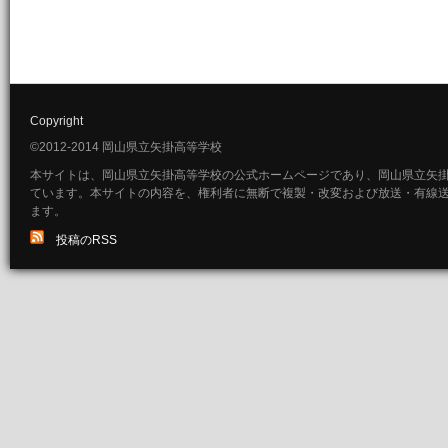
Copyright
©2012-2014 岡山県立矢掛高等学校
本サイトは、岡山県立矢掛高等学校の公式ホームページであり、岡山県立矢
ています。本サイトの内容を、権利者に無断で複製・改変および放送・有線
ます。
投稿のRSS