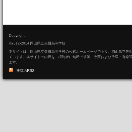
Copyright
©2012-2014 岡山県立矢掛高等学校
本サイトは、岡山県立矢掛高等学校の公式ホームページであり、岡山県立矢
ています。本サイトの内容を、権利者に無断で複製・改変および放送・有線
ます。
投稿のRSS