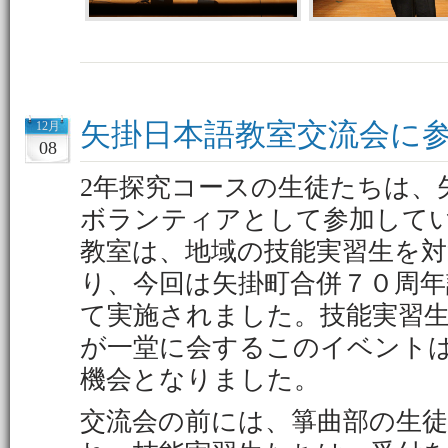
矢掛日本語教室交流会に
12月
08
2年探究コースの生徒たちは、
ボランティアとして参加して
教室は、地域の技能実習生を
り、今回は矢掛町合併７０周年
て実施されました。技能実習
が一堂に会するこのイベント
機会となりました。
交流会の前には、箏曲部の生