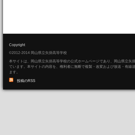
Copyright
©2012-2014 岡山県立矢掛高等学校
本サイトは、岡山県立矢掛高等学校の公式ホームページであり、岡山県立矢
ています。本サイトの内容を、権利者に無断で複製・改変および放送・有線
ます。
投稿のRSS