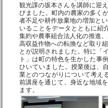
観光課の坂本さんを講師に迎
びました。町内の農家の多く
者不足や耕作放棄地の増加と
いることをデータとともに紹
集約や農事組合法人化の推進、
高収益作物への転換など取り
とが説明されました。特に「
ト」は町の特色を生かした事
ひいていました。授業後は、
業とのつながりについて考え
前講座を通じて、身近な地域
ます。