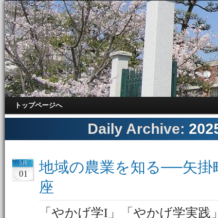
トップページへ
Daily Archive:
20
地域の農業を知る──矢掛
5月
01
座
「やかげ学I」「やかげ学実践