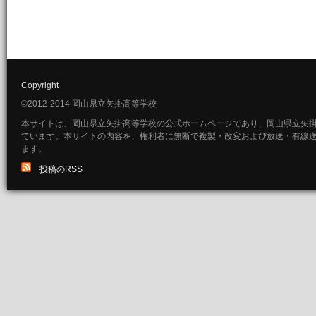
Copyright
©2012-2014 岡山県立矢掛高等学校
本サイトは、岡山県立矢掛高等学校の公式ホームページであり、岡山県立矢
ています。本サイトの内容を、権利者に無断で複製・改変および放送・有線
ます。
投稿のRSS