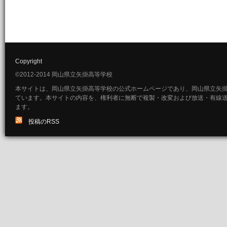
Copyright
©2012-2014 岡山県立矢掛高等学校
本サイトは、岡山県立矢掛高等学校の公式ホームページであり、岡山県立矢
ています。本サイトの内容を、権利者に無断で複製・改変および放送・有線
ます。
投稿のRSS