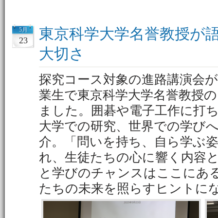
東京科学大学名誉教授が
5月
23
大切さ
探究コース対象の進路講演会が
業生で東京科学大学名誉教授の
ました。囲碁や電子工作に打
大学での研究、世界での学び
介。「問いを持ち、自ら学ぶ
れ、生徒たちの心に響く内容
と学びのチャンスはここにあ
たちの未来を照らすヒントに