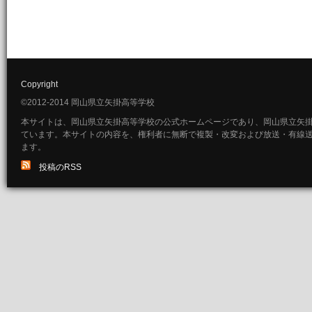
Copyright
©2012-2014 岡山県立矢掛高等学校
本サイトは、岡山県立矢掛高等学校の公式ホームページであり、岡山県立矢
ています。本サイトの内容を、権利者に無断で複製・改変および放送・有線
ます。
投稿のRSS