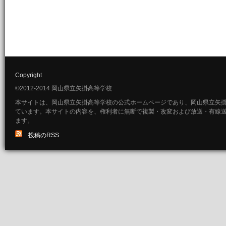
Copyright
©2012-2014 岡山県立矢掛高等学校
本サイトは、岡山県立矢掛高等学校の公式ホームページであり、岡山県立矢
ています。本サイトの内容を、権利者に無断で複製・改変および放送・有線
ます。
投稿のRSS