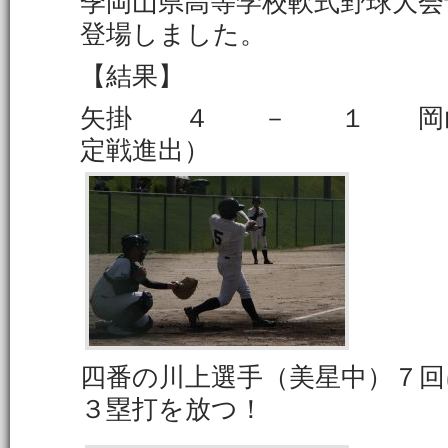
季岡山県高等学校軟式野球大会
登場しました。
【結果】
矢掛 ４ － １ 岡
定戦進出）
四番の川上選手（美星中）７
３塁打を放つ！