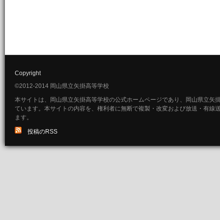
Copyright
©2012-2014 岡山県立矢掛高等学校
本サイトは、岡山県立矢掛高等学校の公式ホームページであり、岡山県立矢
ています。本サイトの内容を、権利者に無断で複製・改変および放送・有線
ます。
投稿のRSS