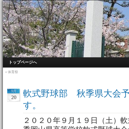
トップページへ
«
体育祭
軟式野球部 秋季県大会
9月
20
す。
２０２０年９月１９日（土）軟