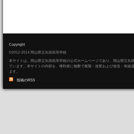
Copyright
©2012-2014 岡山県立矢掛高等学校
本サイトは、岡山県立矢掛高等学校の公式ホームページであり、岡山県立矢
ています。本サイトの内容を、権利者に無断で複製・改変および放送・有線
ます。
投稿のRSS