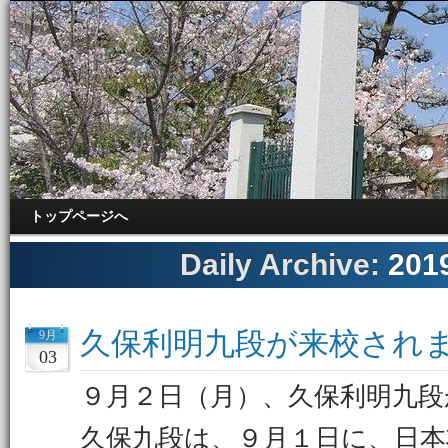
トップページへ
Daily Archive:
20
久保利明九段が来校され
9月
03
９月２日（月）、久保利明九段
久保九段は、９月１日に、日本