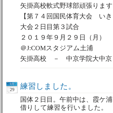
矢掛高校軟式野球部頑張ります
【第７４回国民体育大会 いき
大会２日目第３試合
２０１９年９月２９日（月
＠J:COMスタジアム土浦
矢掛高校 － 中京学院大中京
練習しました。
9月
29
国体２日目。午前中は、霞ケ
借りして練習を行いました。