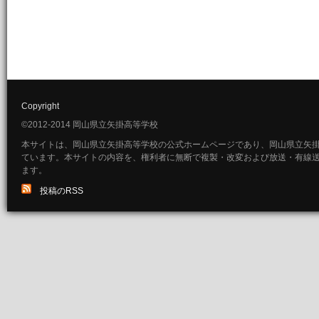
Copyright
©2012-2014 岡山県立矢掛高等学校
本サイトは、岡山県立矢掛高等学校の公式ホームページであり、岡山県立矢
ています。本サイトの内容を、権利者に無断で複製・改変および放送・有線
ます。
投稿のRSS