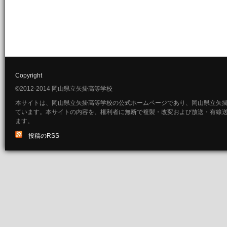
Copyright
©2012-2014 岡山県立矢掛高等学校
本サイトは、岡山県立矢掛高等学校の公式ホームページであり、岡山県立矢
ています。本サイトの内容を、権利者に無断で複製・改変および放送・有線
ます。
投稿のRSS