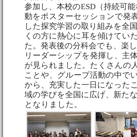
参加し、本校のESD（持続可
動をポスターセッションで発
した探究学習の取り組みを全
くの方に熱心に耳を傾けてい
た。発表後の分科会でも、楽
リーダーシップを発揮し、主
が見られました。たくさんの
ことや、グループ活動の中で
から、充実した一日になった
域の学びを全国に広げ、新た
となりました。