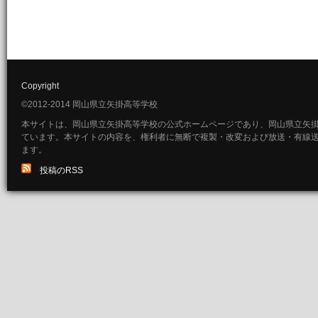
Copyright
©2012-2014 岡山県立矢掛高等学校
本サイトは、岡山県立矢掛高等学校の公式ホームページであり、岡山県立矢
ています。本サイトの内容を、権利者に無断で複製・改変および放送・有線
ます。
投稿のRSS