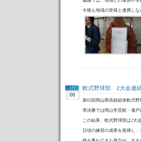
協議では、地域との連携や生
今後も地域の皆様と連携しな
軟式野球部 2大会連
6月
08
第65回岡山県高校総体軟式
準決勝では岡山学芸館・瀬戸
この結果、軟式野球部は2大
日頃の練習の成果を発揮し、
積み重ねてきた努力が、大き