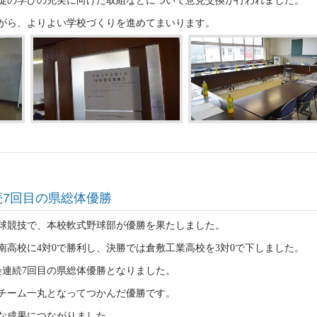
徒の学びの充実に向けた取組などについて意見交換が行われました。
がら、よりよい学校づくりを進めてまいります。
続7回目の県総体優勝
野球競技で、本校軟式野球部が優勝を果たしました。
南高校に4対0で勝利し、決勝では倉敷工業高校を3対0で下しました。
会連続7回目の県総体優勝となりました。
チーム一丸となってつかんだ優勝です。
な成果につながりました。