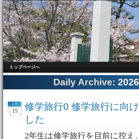
トップページへ
Daily Archive:
202
修学旅行0 修学旅行に向
6月
15
した
2年生は修学旅行を目前に控え