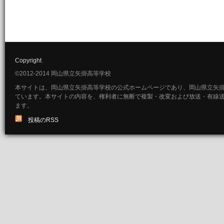
Copyright
©2012-2014 岡山県立矢掛高等学校
本サイトは、岡山県立矢掛高等学校の公式ホームページであり、岡山県立矢
ています。本サイトの内容を、権利者に無断で複製・改変および放送・有線
ます。
投稿のRSS