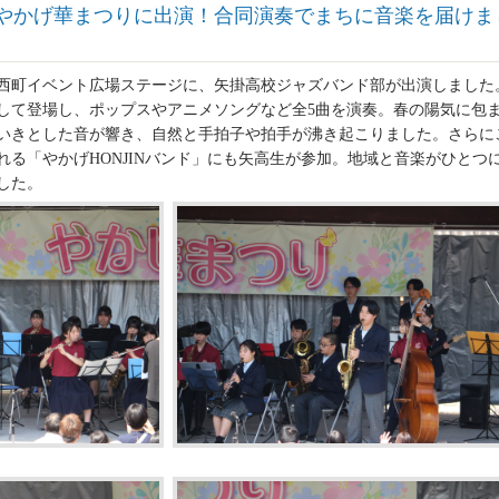
やかげ華まつりに出演！合同演奏でまちに音楽を届けま
西町イベント広場ステージに、矢掛高校ジャズバンド部が出演しました
して登場し、ポップスやアニメソングなど全5曲を演奏。春の陽気に包
いきとした音が響き、自然と手拍子や拍手が沸き起こりました。さらに
れる「やかげHONJINバンド」にも矢高生が参加。地域と音楽がひとつ
した。