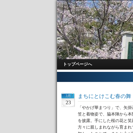
トップページへ
まちにとけこむ春の舞
3月
23
「やかげ華まつり」で、矢掛
笠と着物姿で、脇本陣から本
を披露。手にした桜の花と笑
方々に親しまれながら育まれ