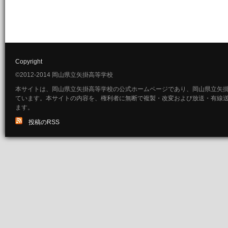
Copyright
©2012-2014 岡山県立矢掛高等学校
本サイトは、岡山県立矢掛高等学校の公式ホームページであり、岡山県立矢
ています。本サイトの内容を、権利者に無断で複製・改変および放送・有線
ます。
投稿のRSS