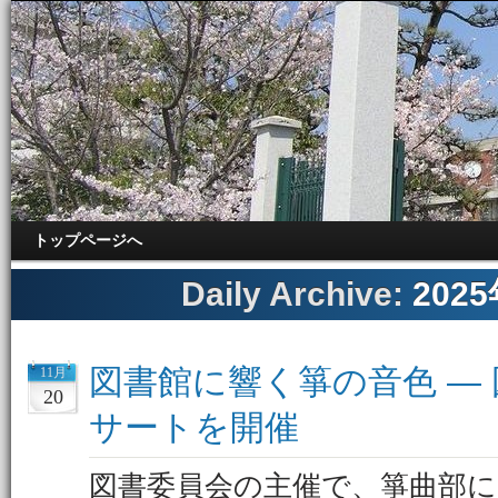
トップページへ
Daily Archive:
202
図書館に響く箏の音色 ―
11月
20
サートを開催
図書委員会の主催で、箏曲部